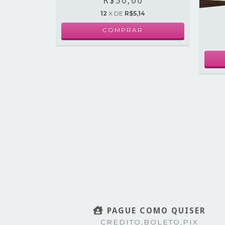
R$50,00
12
X DE
R$5,14
RANCO
COMPRAR
0
PAGUE COMO QUISER
CREDITO,BOLETO,PIX