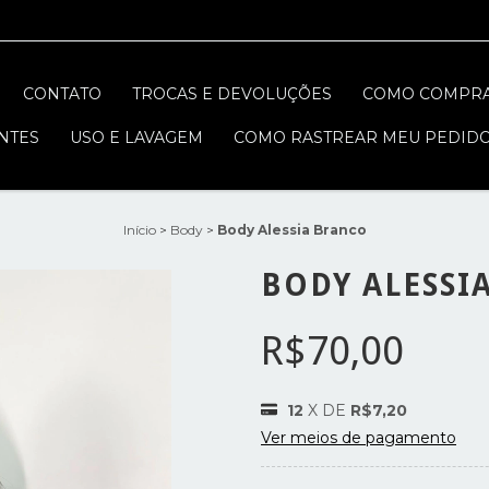
CONTATO
TROCAS E DEVOLUÇÕES
COMO COMPR
NTES
USO E LAVAGEM
COMO RASTREAR MEU PEDID
Início
>
Body
>
Body Alessia Branco
BODY ALESSI
R$70,00
12
X DE
R$7,20
Ver meios de pagamento