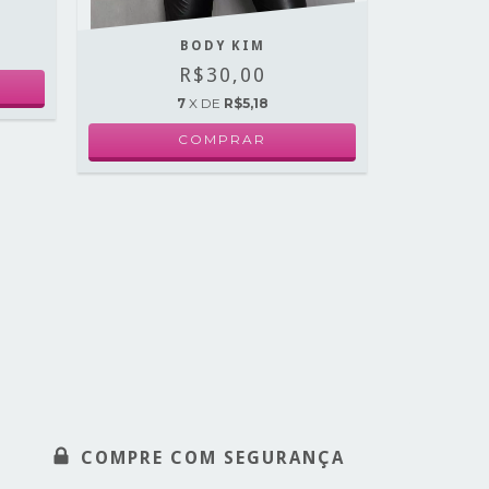
BODY KIM
B
R$30,00
7
X DE
R$5,18
COMPRAR
COMPRE COM SEGURANÇA