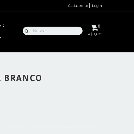
Cadastre-se
Login
AR
0
R$0,00
O
A BRANCO