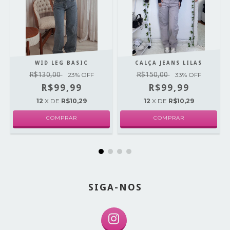
WID LEG BASIC
CALÇA JEANS LILAS
R$130,00
R$150,00
23
% OFF
33
% OFF
R$99,99
R$99,99
12
X DE
R$10,29
12
X DE
R$10,29
COMPRAR
COMPRAR
SIGA-NOS