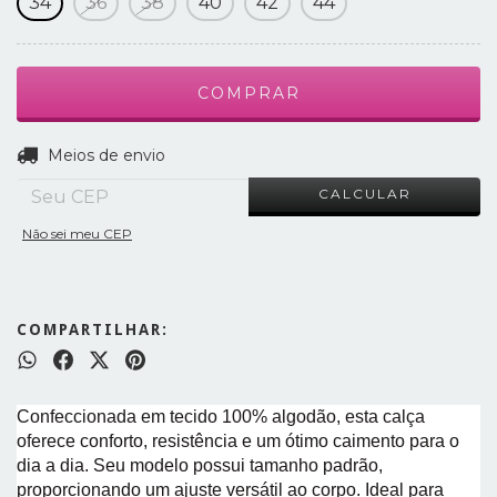
34
36
38
40
42
44
ALTERAR CEP
Entregas para o CEP:
Meios de envio
CALCULAR
Não sei meu CEP
COMPARTILHAR:
Confeccionada em tecido 100% algodão, esta calça
oferece conforto, resistência e um ótimo caimento para o
dia a dia. Seu modelo possui tamanho padrão,
proporcionando um ajuste versátil ao corpo. Ideal para