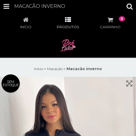
MACACÃO INVERNO
0
INÍCIO
PRODUTOS
CARRINHO
Início
>
Macacão
>
Macacão inverno
SEM
ESTOQUE