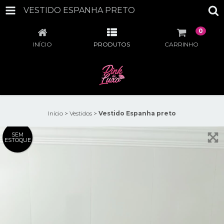
VESTIDO ESPANHA PRETO
0
INÍCIO
PRODUTOS
CARRINHO
Início
>
Vestidos
>
Vestido Espanha preto
SEM
ESTOQUE