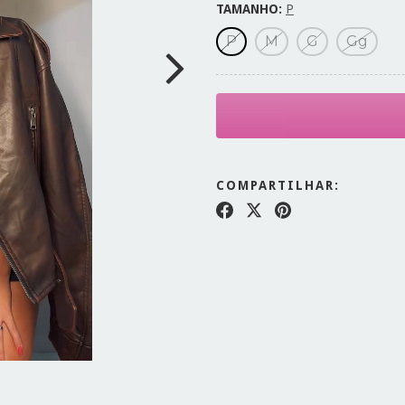
TAMANHO:
P
P
M
G
Gg
COMPARTILHAR: