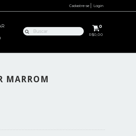
Cadastre-se
Login
AR
0
R$0,00
O
ER MARROM