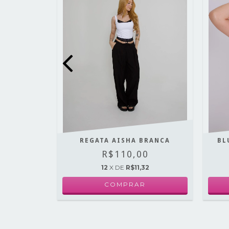
LOVE
REGATA AISHA BRANCA
BL
0
R$110,00
46
12
X DE
R$11,32