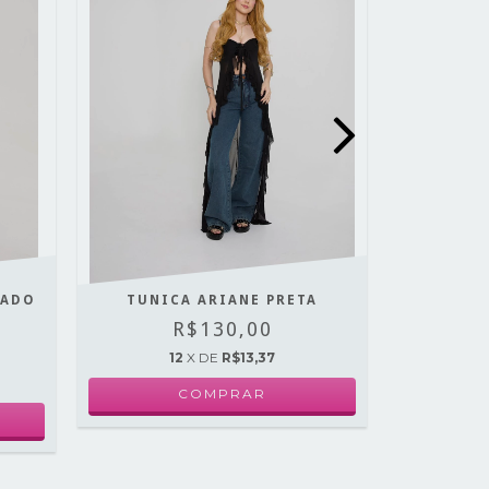
ZADO
TUNICA ARIANE PRETA
JAQU
R$130,00
R$
12
X DE
R$13,37
1
COMPRAR