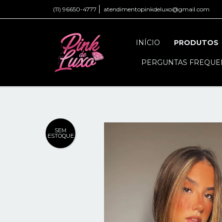
(11) 96650-4777
atendimentopinkdeluxo@gmail.com
INÍCIO
PRODUTOS
PERGUNTAS FREQUE
SEM
ESTOQUE