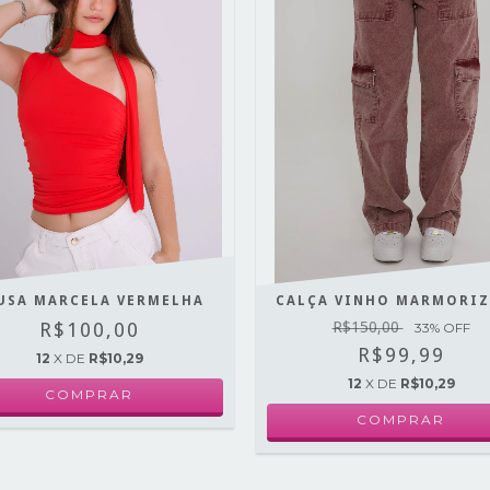
USA MARCELA VERMELHA
CALÇA VINHO MARMORI
R$100,00
R$150,00
33
% OFF
R$99,99
12
X DE
R$10,29
12
X DE
R$10,29
COMPRAR
COMPRAR