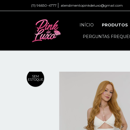
(11) 96650-4777
atendimentopinkdeluxo@gmail.com
INÍCIO
PRODUTOS
PERGUNTAS FREQUE
SEM
ESTOQUE