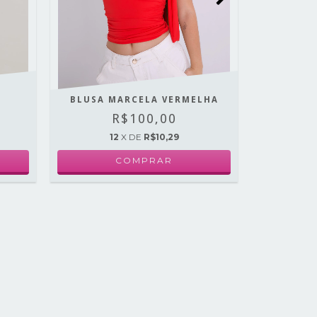
BLUSA MARCELA VERMELHA
TUNIC
R$100,00
12
X DE
R$10,29
1
COMPRAR