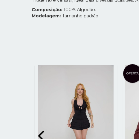
moderno e versátil, ideal para diversas ocasiões.
Composição:
100% Algodão.
Modelagem:
Tamanho padrão.
OFERTA