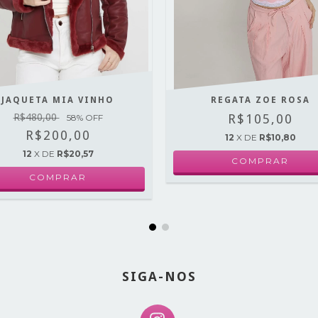
JAQUETA MIA VINHO
REGATA ZOE ROSA
R$480,00
R$105,00
58
% OFF
R$200,00
12
X DE
R$10,80
12
X DE
R$20,57
COMPRAR
COMPRAR
SIGA-NOS