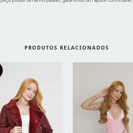
 A peça possui tamanho padrão, garantindo um ajuste confortável.
PRODUTOS RELACIONADOS