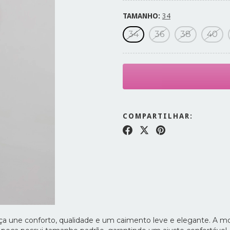
TAMANHO:
34
34
36
38
40
COMPARTILHAR:
ça une conforto, qualidade e um caimento leve e elegante. A m