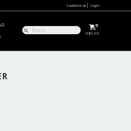
Cadastre-se
Login
AR
0
R$0,00
O
ER