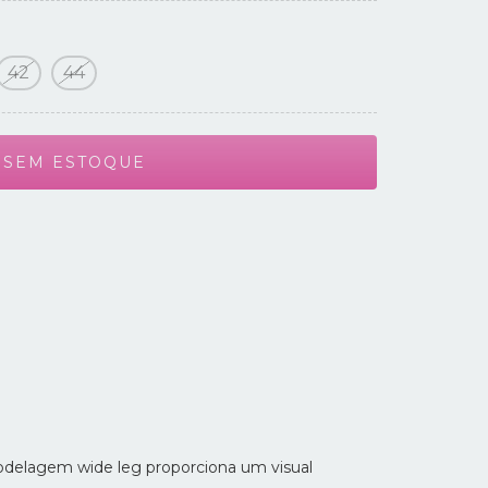
42
44
odelagem wide leg proporciona um visual