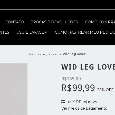
CONTATO
TROCAS E DEVOLUÇÕES
COMO COMPR
NTES
USO E LAVAGEM
COMO RASTREAR MEU PEDID
Início
>
coleção nova
>
Wid leg lover
WID LEG LOV
R$135,00
R$99,99
26
% OFF
12
X DE
R$10,29
Ver meios de pagamento