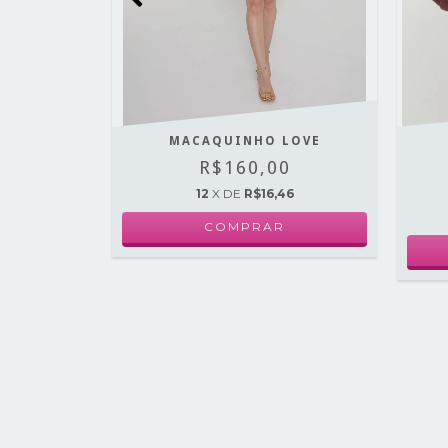
INHO
MACAQUINHO LOVE
0
R$160,00
29
12
X DE
R$16,46
COMPRAR